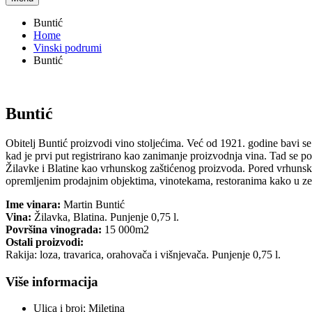
Buntić
Home
Vinski podrumi
Buntić
Buntić
Obitelj Buntić proizvodi vino stoljećima. Već od 1921. godine bavi s
kad je prvi put registrirano kao zanimanje proizvodnja vina. Tad se p
Žilavke i Blatine kao vrhunskog zaštićenog proizvoda. Pored vrhunsk
opremljenim prodajnim objektima, vinotekama, restoranima kako u zemlj
Ime vinara:
Martin Buntić
Vina:
Žilavka, Blatina. Punjenje 0,75 l.
Površina vinograda:
15 000m2
Ostali proizvodi:
Rakija: loza, travarica, orahovača i višnjevača. Punjenje 0,75 l.
Više informacija
Ulica i broj:
Miletina