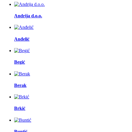
Andrija d.o.o.
Anđelić
Begić
Berak
Brkić
Buntić