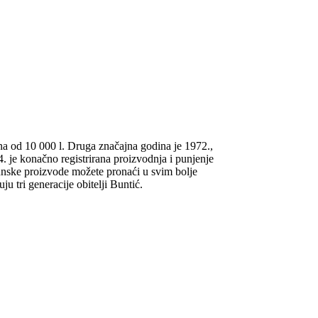
na od 10 000 l. Druga značajna godina je 1972.,
. je konačno registrirana proizvodnja i punjenje
unske proizvode možete pronaći u svim bolje
 tri generacije obitelji Buntić.