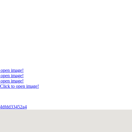
o open image!
o open image!
o open image!
Click to open image!
roIdfdd33452a4