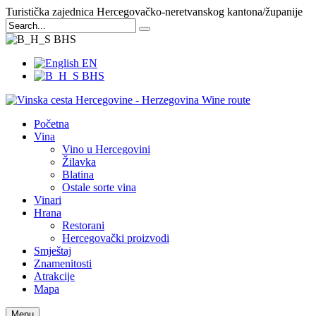
Turistička zajednica Hercegovačko-neretvanskog kantona/županije
BHS
EN
BHS
Početna
Vina
Vino u Hercegovini
Žilavka
Blatina
Ostale sorte vina
Vinari
Hrana
Restorani
Hercegovački proizvodi
Smještaj
Znamenitosti
Atrakcije
Mapa
Menu