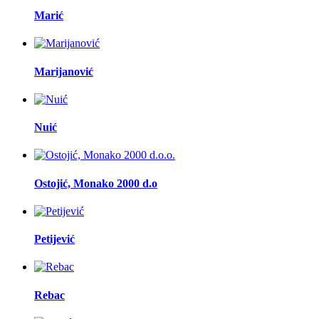
Marić
Marijanović
Nuić
Ostojić, Monako 2000 d.o
Petijević
Rebac