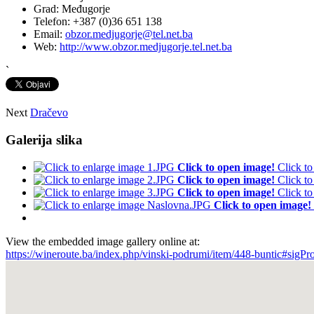
Grad:
Međugorje
Telefon:
+387 (0)36 651 138
Email:
obzor.medjugorje@tel.net.ba
Web:
http://www.obzor.medjugorje.tel.net.ba
`
Next
Dračevo
Galerija slika
Click to open image!
Click t
Click to open image!
Click t
Click to open image!
Click t
Click to open image!
View the embedded image gallery online at:
https://wineroute.ba/index.php/vinski-podrumi/item/448-buntic#sigP