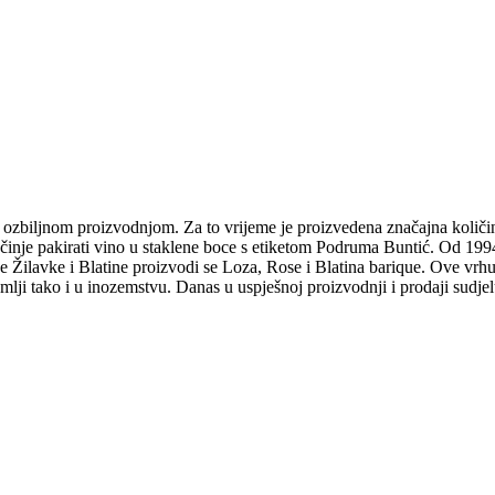
e ozbiljnom proizvodnjom. Za to vrijeme je proizvedena značajna količi
očinje pakirati vino u staklene boce s etiketom Podruma Buntić. Od 1994
e Žilavke i Blatine proizvodi se Loza, Rose i Blatina barique. Ove vrh
i tako i u inozemstvu. Danas u uspješnoj proizvodnji i prodaji sudjeluju