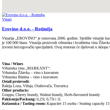
Vinari
Erovino d.o.o. - Rotimlja
Vinarija „EROVINO“ je osnovana 2006. godine. Sjedište vinarije kao i 
je 100 000 litara. Vinarija proizvodi vrhunska i kvalitetna vina Žila
izvorni hercegovački specijaliteti. Ovaj restoran će djelovati u sklop
Vina / Wines
Vrhunska vina „MARKANT“:
Vrhunska Žilavka – vino s kravatom
Vrhunska Blatina – vino s kravatom
Ostali proizvodi:
Rakija Loza, Višnja, Orahovača, Travarica
Other products:
Grappa, Cherry brandy, Walnut brandy, Herb-flavoured brandy
Pakiranja/Packung:
0,25l, 0,75l i 1l.
Kušaonica / Tasting room:
Kapacitet 15 osoba / Seating capacity 15