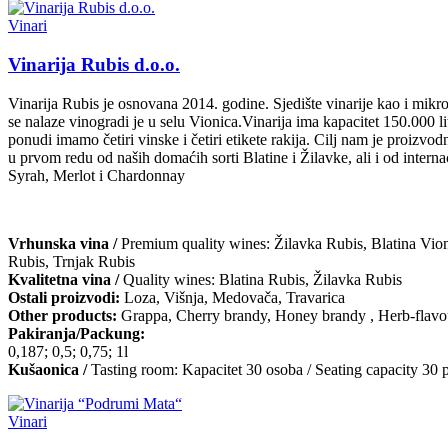
Vinari
Vinarija Rubis d.o.o.
Vinarija Rubis je osnovana 2014. godine. Sjedište vinarije kao i mikr
se nalaze vinogradi je u selu Vionica.Vinarija ima kapacitet 150.000 li
ponudi imamo četiri vinske i četiri etikete rakija. Cilj nam je proizvo
u prvom redu od naših domaćih sorti Blatine i Žilavke, ali i od interna
Syrah, Merlot i Chardonnay
Vrhunska vina /
Premium quality wines: Žilavka Rubis, Blatina Vion
Rubis, Trnjak Rubis
Kvalitetna vina /
Quality wines: Blatina Rubis, Žilavka Rubis
Ostali proizvodi:
Loza, Višnja, Medovača, Travarica
Other products:
Grappa, Cherry brandy, Honey brandy , Herb-flavo
Pakiranja/Packung:
0,187; 0,5; 0,75; 1l
Kušaonica /
Tasting room: Kapacitet 30 osoba / Seating capacity 30 
Vinari