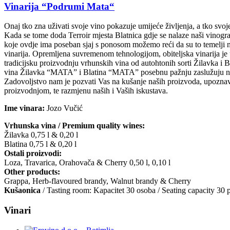
Vinarija “Podrumi Mata“
Onaj tko zna uživati svoje vino pokazuje umijeće življenja, a tko svoje 
Kada se tome doda Terroir mjesta Blatnica gdje se nalaze naši vinogr
koje ovdje ima poseban sjaj s ponosom možemo reći da su to temelji 
vinarija. Opremljena suvremenom tehnologijom, obiteljska vinarija je 
tradicijsku proizvodnju vrhunskih vina od autohtonih sorti Žilavka i 
vina Žilavka “MATA” i Blatina “MATA” posebnu pažnju zaslužuju naše
Zadovoljstvo nam je pozvati Vas na kušanje naših proizvoda, upoznav
proizvodnjom, te razmjenu naših i Vaših iskustava.
Ime vinara:
Jozo Vučić
Vrhunska vina / Premium quality wines:
Žilavka 0,75 l & 0,20 l
Blatina 0,75 l & 0,20 l
Ostali proizvodi:
Loza, Travarica, Orahovača & Cherry 0,50 l, 0,10 l
Other products:
Grappa, Herb-flavoured brandy, Walnut brandy & Cherry
Kušaonica
/ Tasting room: Kapacitet 30 osoba / Seating capacity 30 
Vinari