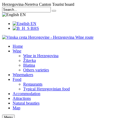
Herzegovina-Neretva Canton Tourist board
EN
EN
BHS
Home
Wine
Wine in Herzegovina
Žilavka
Blatina
Others varieties
Winemakers
Food
Restaurants
Typical Herzegovinian food
Accommodation
Attractions
Natural beauties
Map
Menu