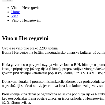
Vino u Hercegovini
Home
Vina
Vino u Hercegovini
Vino u Hercegovini
Ovdje se vino pije preko 2200 godina.
Bosna i Hercegovina baštini vinogradarsko vinarsku kulturu još od ili
Kada govorimo o povijesti uzgoja vinove loze u BiH, bitno je napome
kasnije pripojenog južnog djela (Huma), prepoznatljiva vinogradarsko
govore prvi detaljni katastarski popisi koji datiraju iz XV. i XVI. stolj
Dolaskom Turaka, i procesom islamizacije Bosne, ova proizvodnja se u 
najzaslužniji su česti ratovi, jer vinova loza kao kultura zahtjeva vis
Proizvodnja vina danas je ograničena na slivna područja rijeka Neretv
kao gospodarska grana postaje značajan izvor prihoda u Hercegovini k
tržišta širom svijeta.