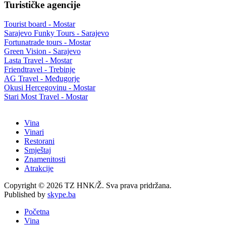
Turističke agencije
Tourist board - Mostar
Sarajevo Funky Tours - Sarajevo
Fortunatrade tours - Mostar
Green Vision - Sarajevo
Lasta Travel - Mostar
Friendtravel - Trebinje
AG Travel - Međugorje
Okusi Hercegovinu - Mostar
Stari Most Travel - Mostar
Vina
Vinari
Restorani
Smještaj
Znamenitosti
Atrakcije
Copyright © 2026 TZ HNK/Ž. Sva prava pridržana.
Published by
skype.ba
Početna
Vina