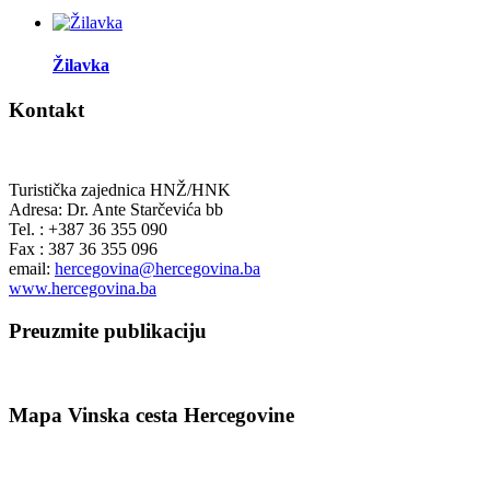
Žilavka
Kontakt
Turistička zajednica HNŽ/HNK
Adresa: Dr. Ante Starčevića bb
Tel. : +387 36 355 090
Fax : 387 36 355 096
email:
hercegovina@hercegovina.ba
www.hercegovina.ba
Preuzmite publikaciju
Mapa Vinska cesta Hercegovine