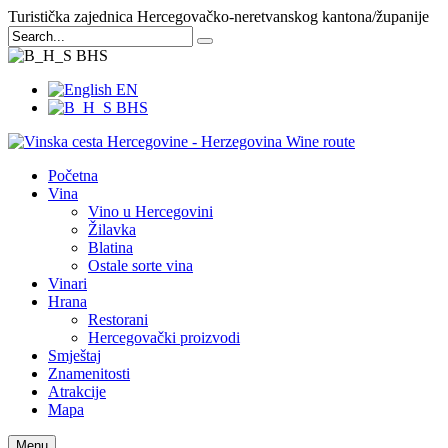
Turistička zajednica Hercegovačko-neretvanskog kantona/županije
BHS
EN
BHS
Početna
Vina
Vino u Hercegovini
Žilavka
Blatina
Ostale sorte vina
Vinari
Hrana
Restorani
Hercegovački proizvodi
Smještaj
Znamenitosti
Atrakcije
Mapa
Menu