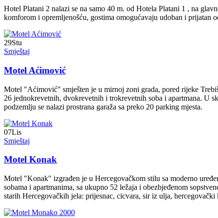
Hotel Platani 2 nalazi se na samo 40 m. od Hotela Platani 1 , na gla
komforom i opremljenošću, gostima omogućavaju udoban i prijatan od
29
Stu
Smještaj
Motel Aćimović
Motel "Aćimović" smješten je u mirnoj zoni grada, pored rijeke Trebi
26 jednokrevetnih, dvokrevetnih i trokrevetnih soba i apartmana. U sk
podzemlju se nalazi prostrana garaža sa preko 20 parking mjesta.
07
Lis
Smještaj
Motel Konak
Motel "Konak" izgrađen je u Hercegovačkom stilu sa moderno uređen
sobama i apartmanima, sa ukupno 52 ležaja i obezbjeđenom sopstven
starih Hercegovačkih jela: prijesnac, cicvara, sir iz ulja, hercegovač