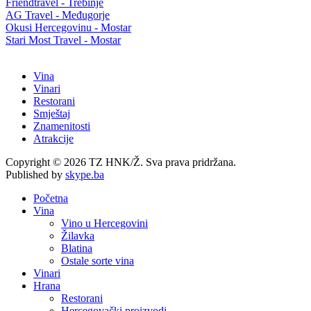
Friendtravel - Trebinje
AG Travel - Međugorje
Okusi Hercegovinu - Mostar
Stari Most Travel - Mostar
Vina
Vinari
Restorani
Smještaj
Znamenitosti
Atrakcije
Copyright © 2026 TZ HNK/Ž. Sva prava pridržana.
Published by
skype.ba
Početna
Vina
Vino u Hercegovini
Žilavka
Blatina
Ostale sorte vina
Vinari
Hrana
Restorani
Hercegovački proizvodi