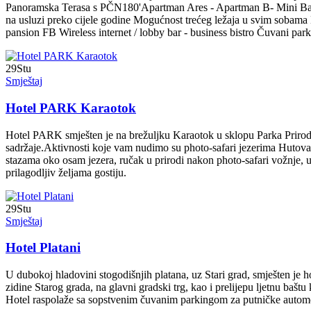
Panoramska Terasa s PČN180'Apartman Ares - Apartman B- Mini Bar,
na usluzi preko cijele godine Mogućnost trećeg ležaja u svim sobama 
pansion FB Wireless internet / lobby bar - business bistro Čuvani par
29
Stu
Smještaj
Hotel PARK Karaotok
Hotel PARK smješten je na brežuljku Karaotok u sklopu Parka Prirod
sadržaje.Aktivnosti koje vam nudimo su photo-safari jezerima Hutova bl
stazama oko osam jezera, ručak u prirodi nakon photo-safari vožnje, u 
prilagodljiv željama gostiju.
29
Stu
Smještaj
Hotel Platani
U dubokoj hladovini stogodišnjih platana, uz Stari grad, smješten je h
zidine Starog grada, na glavni gradski trg, kao i prelijepu ljetnu baštu
Hotel raspolaže sa sopstvenim čuvanim parkingom za putničke automobi