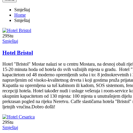
Smještaj
Home
Smještaj
29
Stu
Smještaj
Hotel Bristol
Hotel "Bristol" Mostar nalazi se u centru Mostara, na desnoj obali r
15-20 minuta hoda od hotela do svih važnijih mjesta u gradu. Hotel "Br
kapacitetom od 48 moderno opremljenih soba i to: 8 jednokrevetnih 
napravljenim od visoko-kvalitetnog drveta i koji gostima pruža prij
Kupatila su opremljena sa tuš kabinom ili kadom, SOS sistemom, fenom 
recepciji hotela. Hotel također nudi i usluge vešeraja i room-service ko
ukupnim kapacitetom od 130 mjesta: 100 mjesta u unutrašnjem dijelu i 
prekrasan pogled na rijeku Neretvu. Caffe slastičarna hotela ''Bristol
ljetnjih vrućina.Dobro došli!
29
Stu
Smještaj