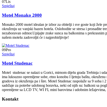
07
Lis
Smještaj
Motel Monako 2000
Monako 2000 motel idealan je izbor za obitelji i sve goste koji žele
okruženju uz vanjski bazen hotela. Oslobodite se stresa i pronađite 
nezaboravan odmor.Upijajte zrake sunca na balkonima s prekrasnim p
našem motelu zadovoljit će i najprobirljivije!
09
Pro
Smještaj
Motel Studenac
Motel studenac se nalazi u Gorici, mirnom dijelu grada Trebinja i uda
ima luksuzno opremljene sobe, etno konobu I ljetnju baštu, okruženu
gradova iz okruženja pa i šire. Motel Studenac raspolaže sa 9 soba i 
sadržaje za potrebe udobnog boravka, neki od njih su: balkoni sa pog
opremljene sa LCD TV, WI FI, mini barovima i udobnim ležajevima, 
Kontakt