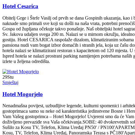
Hotel Cesarica
Obitelj Grge i Štefe Vasilj od prvih se dana Gospinih ukazanja, kao 
naknade smo primali sve koji su došli na naša vrata, potrebni prenoćišt
Gospa od župljana očekuje takvo ponašnje. Naš obiteljski hotel sagra
Sv. Jakova udaljen svega 200 m. Nalazi se u mirnom okružju, ideal
gostiju. Hotel CESARICA raspolaže dizalom, klimatiziranim sobama ko
pansiona nudi vam bogat izbor domaćih i stranih jela, koja uz čašu do
hotela nalazi se klimatizirani restoran s kapacitetom od 120 mjesta. U 
Ispred hotela se nalazi prostrani parking namijenjen potrebama naših g
izlete u željena odredišta.
29
Stu
Smještaj
Hotel Mogorjelo
Nenadmašna povijest, uzbudljive legende, kulturni spomenici i arhitekt
gostoprimaca samo su neke od karakteristika jedinstvene Bosne i He
Vam Vašeg gostoprimca – Hotel Mogorjelo! Uvjereni smo da će Vam naša
doživljeno prevaziđe sva Vaša očekivanja.SOBE: 40 dvokrevetnih sob
Sušilo za Kosu TV, Telefon, Klima Uređaj PN50' / PN100'APARTMANI
Kosu, TV, Telefon, Klima Uređaj, Panoramska Terasa s PČ180'Apartm