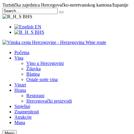
Turistička zajednica Hercegovačko-neretvanskog kantona/županije
BHS
EN
BHS
Početna
Vina
Vino u Hercegovini
Žilavka
Blatina
Ostale sorte vina
Vinari
Hrana
Restorani
Hercegovački proizvodi
Smještaj
Znamenitosti
Atrakcije
Mapa
Menu