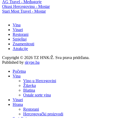
AG Travel - Međugorje
Okusi Hercegovinu - Mostar
Stari Most Travel - Mostar
Vina
Vinari
Restorani
Smještaj
Znamenitosti
Atrakcije
Copyright © 2026 TZ HNK/Ž. Sva prava pridržana.
Published by
skype.ba
Početna
Vina
Vino u Hercegovini
Žilavka
Blatina
Ostale sorte vina
Vinari
Hrana
Restorani
Hercegovački proizvodi