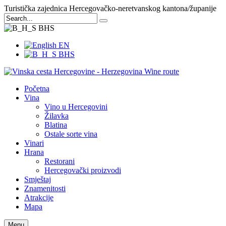
Turistička zajednica Hercegovačko-neretvanskog kantona/županije
BHS
EN
BHS
Početna
Vina
Vino u Hercegovini
Žilavka
Blatina
Ostale sorte vina
Vinari
Hrana
Restorani
Hercegovački proizvodi
Smještaj
Znamenitosti
Atrakcije
Mapa
Menu