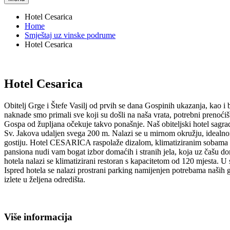
Hotel Cesarica
Home
Smještaj uz vinske podrume
Hotel Cesarica
Hotel Cesarica
Obitelj Grge i Štefe Vasilj od prvih se dana Gospinih ukazanja, kao 
naknade smo primali sve koji su došli na naša vrata, potrebni prenoćišt
Gospa od župljana očekuje takvo ponašnje. Naš obiteljski hotel sagra
Sv. Jakova udaljen svega 200 m. Nalazi se u mirnom okružju, ideal
gostiju. Hotel CESARICA raspolaže dizalom, klimatiziranim sobama ko
pansiona nudi vam bogat izbor domaćih i stranih jela, koja uz čašu do
hotela nalazi se klimatizirani restoran s kapacitetom od 120 mjesta. U 
Ispred hotela se nalazi prostrani parking namijenjen potrebama naših g
izlete u željena odredišta.
Više informacija