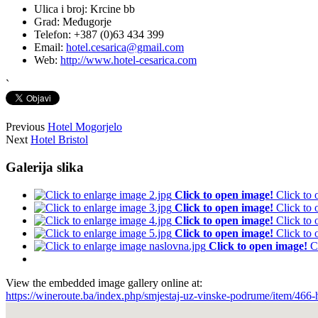
Ulica i broj:
Krcine bb
Grad:
Međugorje
Telefon:
+387 (0)63 434 399
Email:
hotel.cesarica@gmail.com
Web:
http://www.hotel-cesarica.com
`
Previous
Hotel Mogorjelo
Next
Hotel Bristol
Galerija slika
Click to open image!
Click to
Click to open image!
Click to
Click to open image!
Click to
Click to open image!
Click to
Click to open image!
C
View the embedded image gallery online at:
https://wineroute.ba/index.php/smjestaj-uz-vinske-podrume/item/466