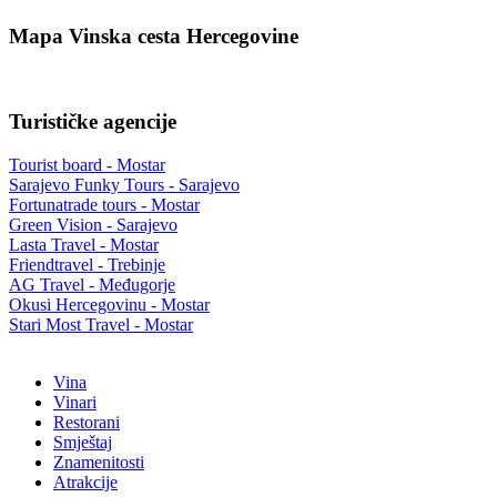
Mapa Vinska cesta Hercegovine
Turističke agencije
Tourist board - Mostar
Sarajevo Funky Tours - Sarajevo
Fortunatrade tours - Mostar
Green Vision - Sarajevo
Lasta Travel - Mostar
Friendtravel - Trebinje
AG Travel - Međugorje
Okusi Hercegovinu - Mostar
Stari Most Travel - Mostar
Vina
Vinari
Restorani
Smještaj
Znamenitosti
Atrakcije