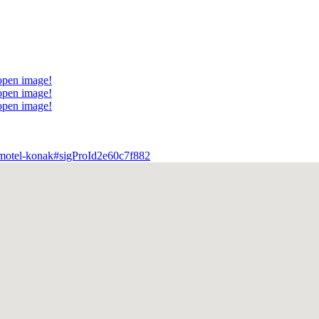
 open image!
 open image!
 open image!
2-motel-konak#sigProId2e60c7f882