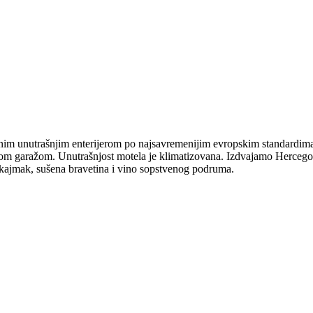
im unutrašnjim enterijerom po najsavremenijim evropskim standardima
om garažom. Unutrašnjost motela je klimatizovana. Izdvajamo Hercego
ki kajmak, sušena bravetina i vino sopstvenog podruma.