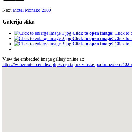
Next
Motel Monako 2000
Galerija slika
Click to open image!
Click to
Click to open image!
Click to
Click to open image!
Click to
View the embedded image gallery online at:
https://wineroute.ba/index.php/smjestaj-uz-vinske-podrume/item/40