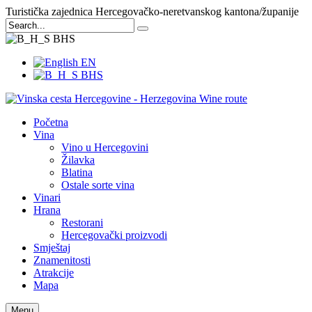
Turistička zajednica Hercegovačko-neretvanskog kantona/županije
BHS
EN
BHS
Početna
Vina
Vino u Hercegovini
Žilavka
Blatina
Ostale sorte vina
Vinari
Hrana
Restorani
Hercegovački proizvodi
Smještaj
Znamenitosti
Atrakcije
Mapa
Menu