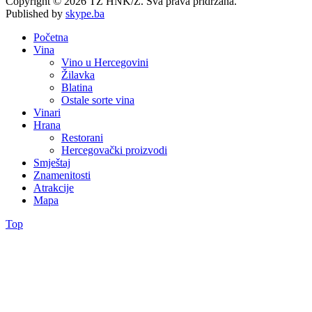
Copyright © 2026 TZ HNK/Ž. Sva prava pridržana.
Published by
skype.ba
Početna
Vina
Vino u Hercegovini
Žilavka
Blatina
Ostale sorte vina
Vinari
Hrana
Restorani
Hercegovački proizvodi
Smještaj
Znamenitosti
Atrakcije
Mapa
Top