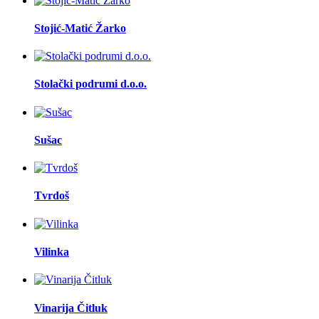
Stojić-Matić Žarko
Stolački podrumi d.o.o.
Sušac
Tvrdoš
Vilinka
Vinarija Čitluk