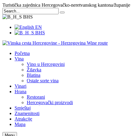
Turistička zajednica Hercegovačko-neretvanskog kantona/županije
BHS
EN
BHS
Početna
Vina
Vino u Hercegovini
Žilavka
Blatina
Ostale sorte vina
Vinari
Hrana
Restorani
Hercegovački proizvodi
Smještaj
Znamenitosti
Atrakcije
Mapa
Menu