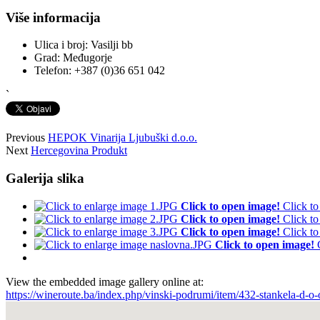
Više informacija
Ulica i broj:
Vasilji bb
Grad:
Međugorje
Telefon:
+387 (0)36 651 042
`
Previous
HEPOK Vinarija Ljubuški d.o.o.
Next
Hercegovina Produkt
Galerija slika
Click to open image!
Click t
Click to open image!
Click t
Click to open image!
Click t
Click to open image!
View the embedded image gallery online at:
https://wineroute.ba/index.php/vinski-podrumi/item/432-stankela-d-