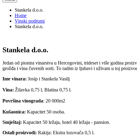
Stankela d.o.o.
Home
Vinski podrumi
Stankela d.o.o.
Stankela d.o.o.
Jedan od pionira vinarstva u Hercegovini, trideset i više godina proizv
grožđa i vina čuvenih sorti. To radim iz ljubavi i uživam u toj proizvod
Ime vinara:
Josip i Stankela Vasilj
Vina:
Žilavka 0,75 l, Blatina 0,75 l.
Površina vinograda
: 20 000m2
Kušaonica:
Kapacitet 50 osoba.
Smještaj:
Kapacitet 50 ležaja, hotel 40 ležaja - pansion.
Ostali proizvodi:
Rakija: Ekstra lozovača 0,5 l.