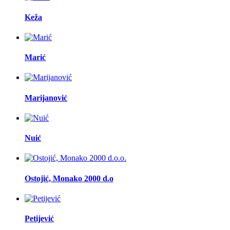
Keža
Marić
Marijanović
Nuić
Ostojić, Monako 2000 d.o
Petijević