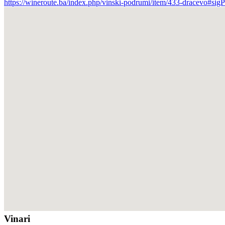
https://wineroute.ba/index.php/vinski-podrumi/item/433-dracevo#sig
Vinari