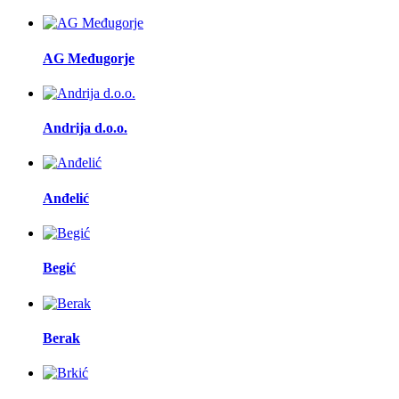
AG Međugorje
Andrija d.o.o.
Anđelić
Begić
Berak