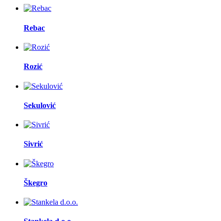
Rebac
Rozić
Sekulović
Sivrić
Škegro