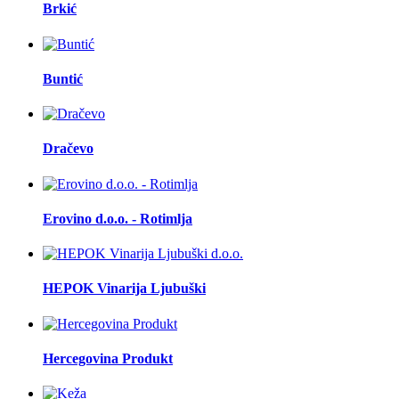
Brkić
Buntić
Dračevo
Erovino d.o.o. - Rotimlja
HEPOK Vinarija Ljubuški
Hercegovina Produkt