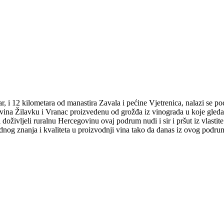
r, i 12 kilometara od manastira Zavala i pećine Vjetrenica, nalazi se 
ina Žilavku i Vranac proizvedenu od grožđa iz vinograda u koje gleda
 doživljeli ruralnu Hercegovinu ovaj podrum nudi i sir i pršut iz vlasti
idnog znanja i kvaliteta u proizvodnji vina tako da danas iz ovog podru