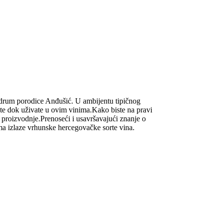
podrum porodice Anđušić. U ambijentu tipičnog
te dok uživate u ovim vinima.Kako biste na pravi
te proizvodnje.Prenoseći i usavršavajući znanje o
ma izlaze vrhunske hercegovačke sorte vina.