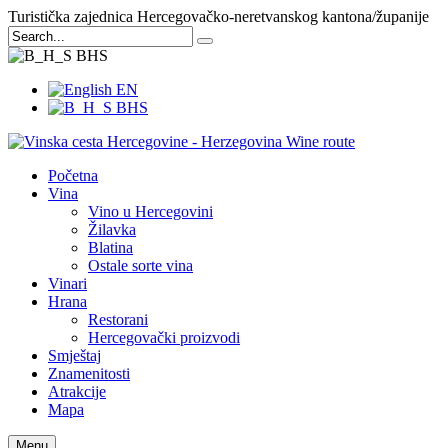
Turistička zajednica Hercegovačko-neretvanskog kantona/županije
BHS
EN
BHS
Početna
Vina
Vino u Hercegovini
Žilavka
Blatina
Ostale sorte vina
Vinari
Hrana
Restorani
Hercegovački proizvodi
Smještaj
Znamenitosti
Atrakcije
Mapa
Menu