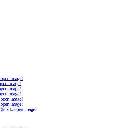
o open image!
 open image!
 open image!
 open image!
o open image!
o open image!
Click to open image!