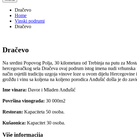
Dračevo
Home
Vinski podrumi
Dračevo
Dračevo
Na sredini Popovog Polja, 30 kilometara od Trebinja na putu za Mosta
hercegovačkog sela Dračeva ovaj podrum istog imena nudi vrhunska v
način osjetili tradiciju uzgoja vinove loze u ovom dijelu Hercegovine i
grožđu i vinu sa koljena na koljeno porodica Anđušić došla je do zav
Ime vinara:
Davor i Mladen Anđušić
Površina vinograda:
30 000m2
Restoran:
Kapaciteta 50 osoba.
Kušaonica:
Kapacitet 30 osoba.
Više informacija