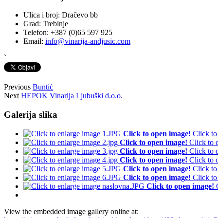
Ulica i broj:
Dračevo bb
Grad:
Trebinje
Telefon:
+387 (0)65 597 925
Email:
info@vinarija-andjusic.com
`
Previous
Buntić
Next
HEPOK Vinarija Ljubuški d.o.o.
Galerija slika
Click to open image!
Click t
Click to open image!
Click to
Click to open image!
Click to
Click to open image!
Click to
Click to open image!
Click t
Click to open image!
Click t
Click to open image!
View the embedded image gallery online at: