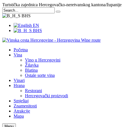
Turistička zajednica Hercegovačko-neretvanskog kantona/županije
BHS
EN
BHS
Početna
Vina
Vino u Hercegovini
Žilavka
Blatina
Ostale sorte vina
Vinari
Hrana
Restorani
Hercegovački proizvodi
Smještaj
Znamenitosti
Atrakcije
Mapa
Menu