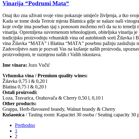
Vinarija “Podrumi Mata“
Onaj tko zna uživati svoje vino pokazuje umijeće življenja, a tko svoje 
Kada se tome doda Terroir mjesta Blatnica gdje se nalaze naši vinogr
koje ovdje ima poseban sjaj s ponosom možemo reći da su to temelji 
vinarija. Opremljena suvremenom tehnologijom, obiteljska vinarija je 
tradicijsku proizvodnju vrhunskih vina od autohtonih sorti Žilavka i 
vina Žilavka “MATA” i Blatina “MATA” posebnu pažnju zaslužuju naše
Zadovoljstvo nam je pozvati Vas na kušanje naših proizvoda, upoznav
proizvodnjom, te razmjenu naših i Vaših iskustava.
Ime vinara:
Jozo Vučić
Vrhunska vina / Premium quality wines:
Žilavka 0,75 l & 0,20 l
Blatina 0,75 l & 0,20 l
Ostali proizvodi:
Loza, Travarica, Orahovača & Cherry 0,50 l, 0,10 l
Other products:
Grappa, Herb-flavoured brandy, Walnut brandy & Cherry
Kušaonica
/ Tasting room: Kapacitet 30 osoba / Seating capacity 30 
Prethodno
1
2