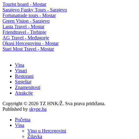
Tourist board - Mostar
Sarajevo Funky Tours - Sarajevo
Fortunatrade tours - Mostar
Green Vision - Sarajevo
Lasta Travel - Mostar
Friendtravel - Trebinje
AG Travel - Međugorje
Okusi Hercegovinu - Mostar
Stari Most Travel - Mostar
Vina
Vinari
Restorani
Smještaj
Znamenitosti
Atrakcije
Copyright © 2026 TZ HNK/Ž. Sva prava pridržana.
Published by
skype.ba
Početna
Vina
Vino u Hercegovini
Žilavka