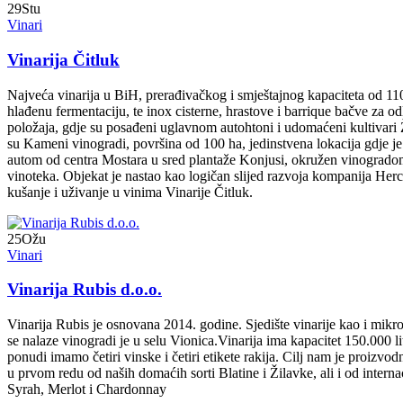
29
Stu
Vinari
Vinarija Čitluk
Najveća vinarija u BiH, prerađivačkog i smještajnog kapaciteta od 11
hlađenu fermentaciju, te inox cisterne, hrastove i barrique bačve za 
položaja, gdje su posađeni uglavnom autohtoni i udomaćeni kultivari Ži
su Kameni vinogradi, površina od 100 ha, jedinstvena lokacija gdje j
autom od centra Mostara u sred plantaže Konjusi, okružen vinogra
vinoteka. Objekat je nastao kao logičan slijed razvoja kompanija Herc
kušanje i uživanje u vinima Vinarije Čitluk.
25
Ožu
Vinari
Vinarija Rubis d.o.o.
Vinarija Rubis je osnovana 2014. godine. Sjedište vinarije kao i mikr
se nalaze vinogradi je u selu Vionica.Vinarija ima kapacitet 150.000 li
ponudi imamo četiri vinske i četiri etikete rakija. Cilj nam je proizvo
u prvom redu od naših domaćih sorti Blatine i Žilavke, ali i od interna
Syrah, Merlot i Chardonnay