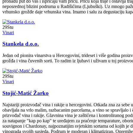
pronađu put do vas i ispričaju vam priču. Priču koja traje i ostavlja t
neposrednoj blizini podruma u Radišićima (Ljubuški). Uz mnogo pažnje
vrhunsko grožđe daje vrhunska vina. Imamo i salu za degustaciju kapa
29
Stu
Vinari
Stankela d.o.o.
Jedan od pionira vinarstva u Hercegovini, trideset i više godina proizv
grožđa i vina čuvenih sorti. To radim iz ljubavi i uživam u toj proizvod
29
Stu
Vinari
Stojić-Matić Žarko
Najstariji proizvođač vina i rakije u hercegovini. Otkada zna za sebe 
obavljala na vrlo malim, razbacanim parcelama, a vino se spravljalo
prizvođač vina i rakije. Glavnina vina je zaštićena i kontroliranog po
za natapanje "kap po kap" te uređajem za praćenje temparature, obor
souvignon i Chardonay, najpoznatijim svjetskim sortama od kojih je do
vinograda svojih susjeda. Podrum je moderan i klimatiziran. Opremlje