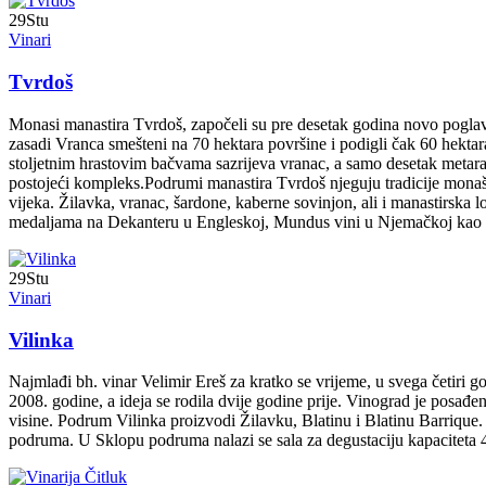
29
Stu
Vinari
Tvrdoš
Monasi manastira Tvrdoš, započeli su pre desetak godina novo poglavl
zasadi Vranca smešteni na 70 hektara površine i podigli čak 60 hek
stoljetnim hrastovim bačvama sazrijeva vranac, a samo desetak metar
postojeći kompleks.Podrumi manastira Tvrdoš njeguju tradicije monašk
vijeka. Žilavka, vranac, šardone, kaberne sovinjon, ali i manastirsk
medaljama na Dekanteru u Engleskoj, Mundus vini u Njemačkoj kao i 
29
Stu
Vinari
Vilinka
Najmlađi bh. vinar Velimir Ereš za kratko se vrijeme, u svega četiri
2008. godine, a ideja se rodila dvije godine prije. Vinograd je posa
visine. Podrum Vilinka proizvodi Žilavku, Blatinu i Blatinu Barrique. Št
podruma. U Sklopu podruma nalazi se sala za degustaciju kapaciteta 