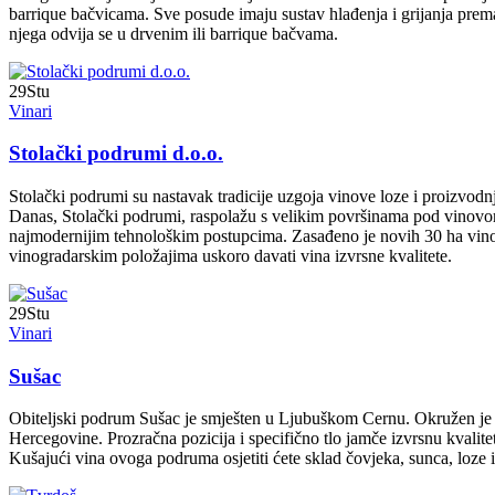
barrique bačvicama. Sve posude imaju sustav hlađenja i grijanja prema 
njega odvija se u drvenim ili barrique bačvama.
29
Stu
Vinari
Stolački podrumi d.o.o.
Stolački podrumi su nastavak tradicije uzgoja vinove loze i proizvodn
Danas, Stolački podrumi, raspolažu s velikim površinama pod vinovom
najmodernijim tehnološkim postupcima. Zasađeno je novih 30 ha vinogra
vinogradarskim položajima uskoro davati vina izvrsne kvalitete.
29
Stu
Vinari
Sušac
Obiteljski podrum Sušac je smješten u Ljubuškom Cernu. Okružen je vi
Hercegovine. Prozračna pozicija i specifično tlo jamče izvrsnu kvali
Kušajući vina ovoga podruma osjetiti ćete sklad čovjeka, sunca, loze 