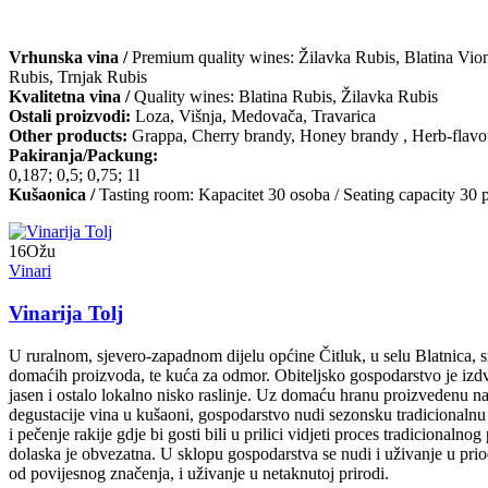
Vrhunska vina /
Premium quality wines: Žilavka Rubis, Blatina Vion
Rubis, Trnjak Rubis
Kvalitetna vina /
Quality wines: Blatina Rubis, Žilavka Rubis
Ostali proizvodi:
Loza, Višnja, Medovača, Travarica
Other products:
Grappa, Cherry brandy, Honey brandy , Herb-flavo
Pakiranja/Packung:
0,187; 0,5; 0,75; 1l
Kušaonica /
Tasting room: Kapacitet 30 osoba / Seating capacity 30 
16
Ožu
Vinari
Vinarija Tolj
U ruralnom, sjevero-zapadnom dijelu općine Čitluk, u selu Blatnica, s
domaćih proizvoda, te kuća za odmor. Obiteljsko gospodarstvo je izdv
jasen i ostalo lokalno nisko raslinje. Uz domaću hranu proizvedenu na
degustacije vina u kušaoni, gospodarstvo nudi sezonsku tradicionalnu 
i pečenje rakije gdje bi gosti bili u prilici vidjeti proces tradicional
dolaska je obvezatna. U sklopu gospodarstva se nudi i uživanje u priod
od povijesnog značenja, i uživanje u netaknutoj prirodi.