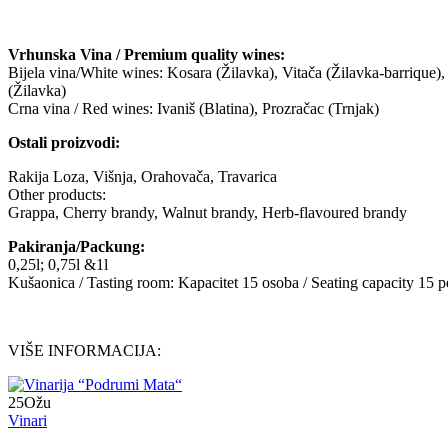
Vrhunska Vina / Premium quality wines:
Bijela vina/White wines: Kosara (Žilavka), Vitača (Žilavka-barrique)
(Žilavka)
Crna vina / Red wines: Ivaniš (Blatina), Prozračac (Trnjak)
Ostali proizvodi:
Rakija Loza, Višnja, Orahovača, Travarica
Other products:
Grappa, Cherry brandy, Walnut brandy, Herb-flavoured brandy
Pakiranja/Packung:
0,25l; 0,75l &1l
Kušaonica / Tasting room: Kapacitet 15 osoba / Seating capacity 15 p
VIŠE INFORMACIJA:
25
Ožu
Vinari