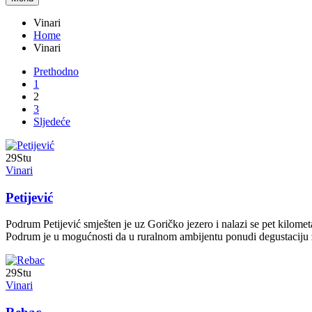
Vinari
Home
Vinari
Prethodno
1
2
3
Sljedeće
29
Stu
Vinari
Petijević
Podrum Petijević smješten je uz Goričko jezero i nalazi se pet kilomet
Podrum je u mogućnosti da u ruralnom ambijentu ponudi degustaciju
29
Stu
Vinari