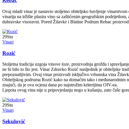
Rebac
Ovaj mladi vinar je nastavio stoljetno obiteljsko bavljenje vinarstv
vinarija na tržište plasira vino sa zaštićenim geografskim podrijetlo
dubravske visoravni. Pored Žilavke i Blatine Podrum Rebac proizvod
29
Stu
Vinari
Rozić
Stoljetna tradicija uzgoja vinove loze, proizvodnja grožđa i spravlj
ne bi bilo to što jest. Vinar Zdravko Rozić nasljednik je obiteljske t
prepoznatljivim. Ovaj vinar proizvodi isključivo vrhunska vina Žilavku
Obiteljskog podruma Rozić kako na domaćim tako i međunarodnim nat
znajući, da je ova ocjena dana po najstrožim kriterijima OIV-ea.
Ljepota ovog vina nije u pripovjedanju nego u kušanju, zato čaše gore 
29
Stu
Vinari
Sekulović