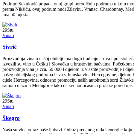
Podrum Sekulović pripada onoj grupi porodičnih podruma u kom možete
prema Nikšiću, ovaj podrum nudi Žilavku, Vranac, Chardonnay, Merlot
ima 50 mjesta.
29
Stu
Vinari
Sivrić
Proizvodnja vina u našoj obitelji ima dugu tradiciju – dva i pol stolj
izvozili su vino u Češku i Slovačku u hrastovim bačvama. Početkom d
proizvodnja vina ja cca. 50 000 l dijelom iz vlastite proizvodnje i d
našeg obiteljskog podruma i sva vrhunska vina Hercegovine, djelom Hr
cijele Hercegovine, odnosno promociju naših autohtonih sorti Žilavke 
samom ulazu u Međugorje tako da svi hodočasnici prolaze pored nje.
29
Stu
Vinari
Škegro
Naša su vina odraz naše ljubavi. Odraz predanog rada i energije koju