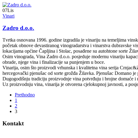
07
Lis
Vinari
Zadro d.o.o.
Tvrtka osnovana 1996. godine izgradila je vinariju na temeljima vi
početak obnove devastiranog vinogradarstva i vinarstva dubravske vis
lokacijama općine Čapljina i Stolac, posađene su autohtone sorte Žila
Osim vinograda, Vina Zadro d.o.o. posjeduje modernu vinariju kapacit
obrade, njege vina i finalizacije sa punjenjem u boce.
Vinarija, osim što proizvodi vrhunska i kvalitetna vina serija Crnjac&Z
hercegovački pjenušac od sorte grožđa Žilavka. Pjenušac Domano je
Dugogodišnju tradiciju proizvodnje vina potvrđuju i brojne domaće 
Uz proizvodnju vina, vinarija je otvorena cjelokupnoj javnosti, a posjeću
Prethodno
1
2
3
Kontakt