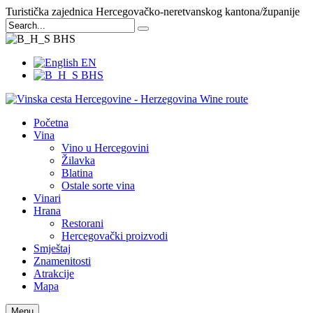
Turistička zajednica Hercegovačko-neretvanskog kantona/županije
BHS
EN
BHS
Početna
Vina
Vino u Hercegovini
Žilavka
Blatina
Ostale sorte vina
Vinari
Hrana
Restorani
Hercegovački proizvodi
Smještaj
Znamenitosti
Atrakcije
Mapa
Menu