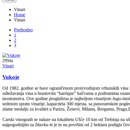
Vinari
Home
Vinari
Prethodno
1
2
3
29
Stu
Vinari
Vukoje
Od 1982. godine se bave ograničenom proizvodnjom vrhunskih vina i al
odležavanja vina u hrastovim “barrique” bačvama u podrumima osam me
inostranstva. Ove godine proglašena je najboljom vinarijom Jugo-istočn
sedmom spratu vinarije, kapaciteta 300 mjesta, sa panoramskim pogledo
zlatne medalje za kvalitet u Parizu, Ženevi, Milanu, Bergamu, Pragu
Carski vinogradi se nalaze na lokalitetu Ušće 10 km od Trebinja na uš
najpogodnijim za žilavku te je tu na površini od 2 hektara podigla ču