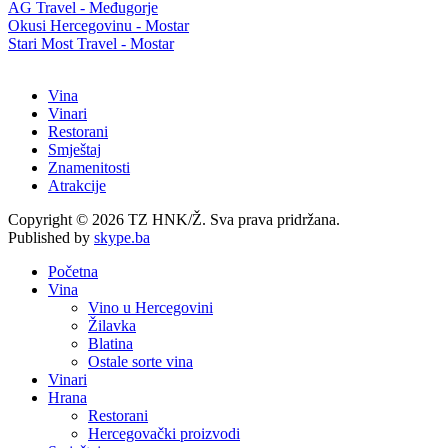
AG Travel - Međugorje
Okusi Hercegovinu - Mostar
Stari Most Travel - Mostar
Vina
Vinari
Restorani
Smještaj
Znamenitosti
Atrakcije
Copyright © 2026 TZ HNK/Ž. Sva prava pridržana.
Published by
skype.ba
Početna
Vina
Vino u Hercegovini
Žilavka
Blatina
Ostale sorte vina
Vinari
Hrana
Restorani
Hercegovački proizvodi