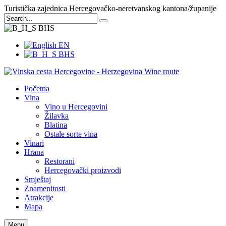
Turistička zajednica Hercegovačko-neretvanskog kantona/županije
BHS
EN
BHS
Početna
Vina
Vino u Hercegovini
Žilavka
Blatina
Ostale sorte vina
Vinari
Hrana
Restorani
Hercegovački proizvodi
Smještaj
Znamenitosti
Atrakcije
Mapa
Menu