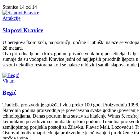
Stranica 14 od 14
Atrakcije
Slapovi Kravice
U heregovačkom kršu, na području općine Ljubuški nalaze se vodopad
28 metara.
Ova prirodna ljepota kroz godinu privuče velik broj posjetitelja. U l
sumnje da su vodopadi Kravice jedni od najljepših prirodnih ljepota u
sezoni nekoliko restorana koji se nalaze u blizini samih slapova nude jela 
Vinari
Begić
Tradicija proizvodnje grožđa i vina preko 100 god. Proizvodnju 1998. 
Narednih godina proizvodnja je povećavana svake godine (povećanje
tehnologijama. Danas podrum ima sustav za hlađenje Winus 5, rosfrajne
keramikom po zidovima i antibakterijskim podom. Trenutna proizvodnja 
zemljopisnog porijekla postoji za Žilavku, Plavac Mali, Lozovaču i Tr
Osnovni motiv unaprijeđenja proizvodnje je očuvanje i produženje tra
grožđa i vina.