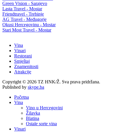
Green Vision - Sarajevo
Lasta Travel - Mostar
Friendtravel - Trebinje
AG Travel - Međugorje
Okusi Hercegovinu - Mostar
Stari Most Travel - Mostar
Vina
Vinari
Restorani
Smještaj
Znamenitosti
Atrakcije
Copyright © 2026 TZ HNK/Ž. Sva prava pridržana.
Published by
skype.ba
Početna
Vina
Vino u Hercegovini
Žilavka
Blatina
Ostale sorte vina
Vinari