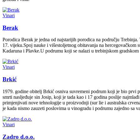
Vinari
Berak
Porodica Berak je jedna od najstarijih porodica na području Trebinja.
17. vijeku.Spoj nauke i višestoljetnog obitavanja na hercegovačkom 
Kadaruna i Plavke.U podrumu koji se nalazi u trebinjskom gradskom n
Vinari
Brkić
1979. godine obitelj Brkić osniva suvremeni podrum koji je bio prv
smrti nasljeđuje sin Josip, koji je tada kao i 17 godina poslije najmla
primjenjivati nove tehnologije u proizvodnji (sur lie i australska crvena
je kada nismo zauzeti poslovima u vinogradu i podrumu zajedno sa va
Vinari
Zadro d.o.o.