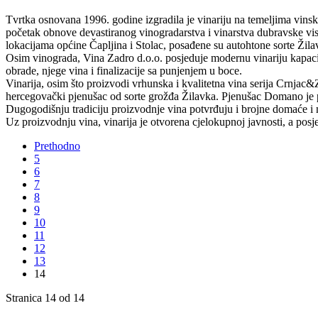
Tvrtka osnovana 1996. godine izgradila je vinariju na temeljima vi
početak obnove devastiranog vinogradarstva i vinarstva dubravske vis
lokacijama općine Čapljina i Stolac, posađene su autohtone sorte Žila
Osim vinograda, Vina Zadro d.o.o. posjeduje modernu vinariju kapacit
obrade, njege vina i finalizacije sa punjenjem u boce.
Vinarija, osim što proizvodi vrhunska i kvalitetna vina serija Crnjac&Z
hercegovački pjenušac od sorte grožđa Žilavka. Pjenušac Domano je
Dugogodišnju tradiciju proizvodnje vina potvrđuju i brojne domaće 
Uz proizvodnju vina, vinarija je otvorena cjelokupnoj javnosti, a posjeću
Prethodno
5
6
7
8
9
10
11
12
13
14
Stranica 14 od 14