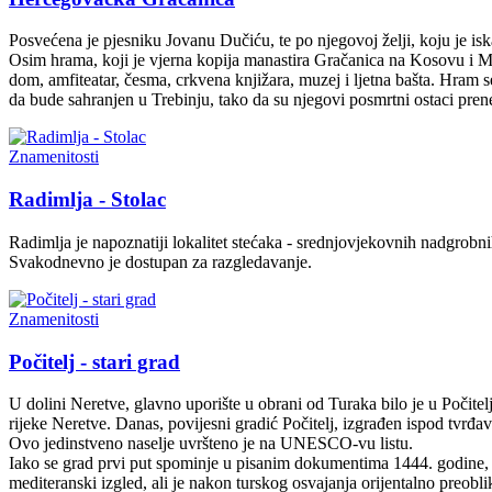
Posvećena je pjesniku Jovanu Dučiću, te po njegovoj želji, koju je i
Osim hrama, koji je vjerna kopija manastira Gračanica na Kosovu i Me
dom, amfiteatar, česma, crkvena knjižara, muzej i ljetna bašta. Hram se
da bude sahranjen u Trebinju, tako da su njegovi posmrtni ostaci pr
Znamenitosti
Radimlja - Stolac
Radimlja je napoznatiji lokalitet stećaka - srednjovjekovnih nadgrobni
Svakodnevno je dostupan za razgledavanje.
Znamenitosti
Počitelj - stari grad
U dolini Neretve, glavno uporište u obrani od Turaka bilo je u Počitel
rijeke Neretve. Danas, povijesni gradić Počitelj, izgrađen ispod tvrđave
Ovo jedinstveno naselje uvršteno je na UNESCO-vu listu.
Iako se grad prvi put spominje u pisanim dokumentima 1444. godine, pr
mediteranski izgled, ali je nakon turskog osvajanja orijentalno preobl