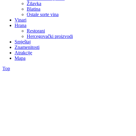
Žilavka
Blatina
Ostale sorte vina
Vinari
Hrana
Restorani
Hercegovački proizvodi
Smještaj
Znamenitosti
Atrakcije
Mapa
Top