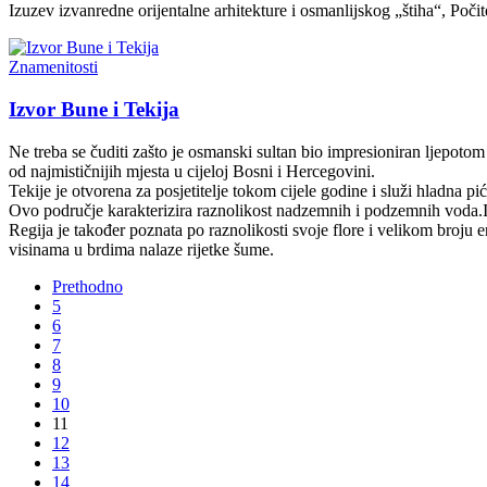
Izuzev izvanredne orijentalne arhitekture i osmanlijskog „štiha“, Poči
Znamenitosti
Izvor Bune i Tekija
Ne treba se čuditi zašto je osmanski sultan bio impresioniran ljepotom o
od najmističnijih mjesta u cijeloj Bosni i Hercegovini.
Tekije je otvorena za posjetitelje tokom cijele godine i služi hladna pi
Ovo područje karakterizira raznolikost nadzemnih i podzemnih voda.Izv
Regija je također poznata po raznolikosti svoje flore i velikom broj
visinama u brdima nalaze rijetke šume.
Prethodno
5
6
7
8
9
10
11
12
13
14