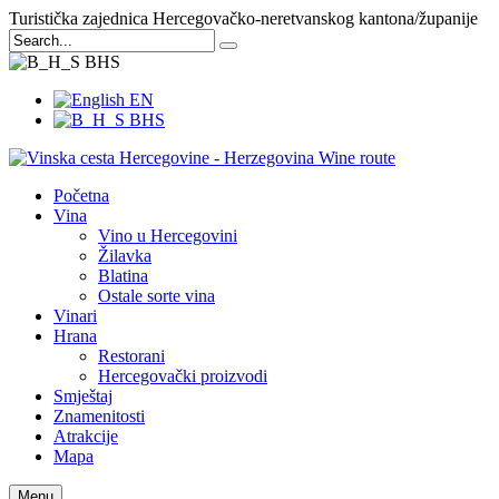
Turistička zajednica Hercegovačko-neretvanskog kantona/županije
BHS
EN
BHS
Početna
Vina
Vino u Hercegovini
Žilavka
Blatina
Ostale sorte vina
Vinari
Hrana
Restorani
Hercegovački proizvodi
Smještaj
Znamenitosti
Atrakcije
Mapa
Menu