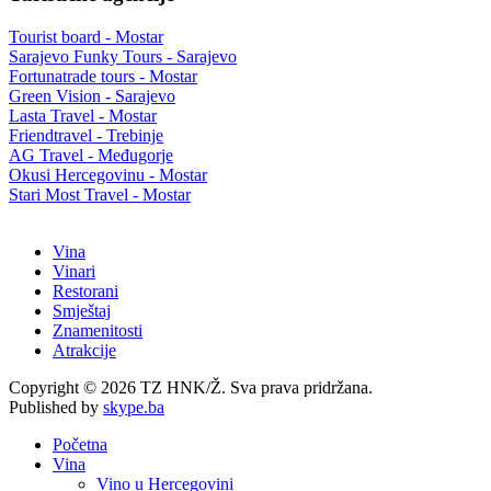
Tourist board - Mostar
Sarajevo Funky Tours - Sarajevo
Fortunatrade tours - Mostar
Green Vision - Sarajevo
Lasta Travel - Mostar
Friendtravel - Trebinje
AG Travel - Međugorje
Okusi Hercegovinu - Mostar
Stari Most Travel - Mostar
Vina
Vinari
Restorani
Smještaj
Znamenitosti
Atrakcije
Copyright © 2026 TZ HNK/Ž. Sva prava pridržana.
Published by
skype.ba
Početna
Vina
Vino u Hercegovini