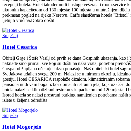
recepciji hotela. Hotel također nudi i usluge vešeraja i room-service ko
ukupnim kapacitetom od 130 mjesta: 100 mjesta u unutrašnjem dijelu i 
prekrasan pogled na rijeku Neretvu. Caffe slastičarna hotela ''Bristol
ljetnjih vrućina.Dobro došli!
Smještaj
Hotel Cesarica
Obitelj Grge i Štefe Vasilj od prvih se dana Gospinih ukazanja, kao 
naknade smo primali sve koji su došli na naša vrata, potrebni prenoćišt
Gospa od župljana očekuje takvo ponašnje. Naš obiteljski hotel sagra
Sv. Jakova udaljen svega 200 m. Nalazi se u mirnom okružju, ideal
gostiju. Hotel CESARICA raspolaže dizalom, klimatiziranim sobama ko
pansiona nudi vam bogat izbor domaćih i stranih jela, koja uz čašu do
hotela nalazi se klimatizirani restoran s kapacitetom od 120 mjesta. U 
Ispred hotela se nalazi prostrani parking namijenjen potrebama naših g
izlete u željena odredišta.
Smještaj
Hotel Mogorjelo