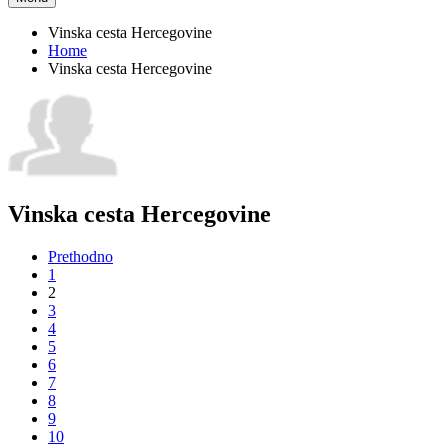
Vinska cesta Hercegovine
Home
Vinska cesta Hercegovine
Vinska cesta Hercegovine
Prethodno
1
2
3
4
5
6
7
8
9
10