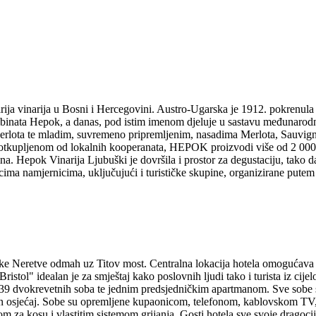
tarija vinarija u Bosni i Hercegovini. Austro-Ugarska je 1912. pokrenu
kombinata Hepok, a danas, pod istim imenom djeluje u sastavu međun
rlota te mladim, suvremeno pripremljenim, nasadima Merlota, Sauvigno
m otkupljenom od lokalnih kooperanata, HEPOK proizvodi više od 2 000
na. Hepok Vinarija Ljubuški je dovršila i prostor za degustaciju, tako da
nicima namjernicima, uključujući i turističke skupine, organizirane putem
ijeke Neretve odmah uz Titov most. Centralna lokacija hotela omogućava
istol" idealan je za smještaj kako poslovnih ljudi tako i turista iz cije
i 39 dvokrevetnih soba te jednim predsjedničkim apartmanom. Sve sob
atan osjećaj. Sobe su opremljene kupaonicom, telefonom, kablovskom TV
za kosu i vlastitim sistemom grijanja. Gosti hotela sve svoje dragocije