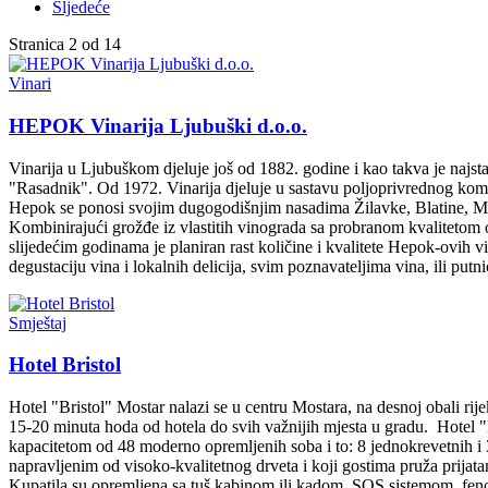
Sljedeće
Stranica 2 od 14
Vinari
HEPOK Vinarija Ljubuški d.o.o.
Vinarija u Ljubuškom djeluje još od 1882. godine i kao takva je najs
"Rasadnik". Od 1972. Vinarija djeluje u sastavu poljoprivrednog 
Hepok se ponosi svojim dugogodišnjim nasadima Žilavke, Blatine, Me
Kombinirajući grožđe iz vlastitih vinograda sa probranom kvaliteto
slijedećim godinama je planiran rast količine i kvalitete Hepok-ovih vi
degustaciju vina i lokalnih delicija, svim poznavateljima vina, ili put
Smještaj
Hotel Bristol
Hotel "Bristol" Mostar nalazi se u centru Mostara, na desnoj obali r
15-20 minuta hoda od hotela do svih važnijih mjesta u gradu. Hotel "Br
kapacitetom od 48 moderno opremljenih soba i to: 8 jednokrevetnih 
napravljenim od visoko-kvalitetnog drveta i koji gostima pruža prij
Kupatila su opremljena sa tuš kabinom ili kadom, SOS sistemom, fenom 