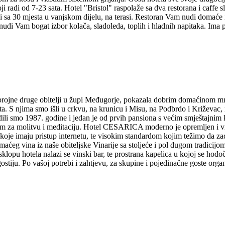
ji radi od 7-23 sata. Hotel "Bristol" raspolaže sa dva restorana i caffe sl
sa 30 mjesta u vanjskom dijelu, na terasi. Restoran Vam nudi domaće i in
'' nudi Vam bogat izbor kolača, sladoleda, toplih i hladnih napitaka. Im
i brojne druge obitelji u župi Međugorje, pokazala dobrim domaćinom m
a. S njima smo išli u crkvu, na krunicu i Misu, na Podbrdo i Križevac, mo
dili smo 1987. godine i jedan je od prvih pansiona s većim smještajni
nom za molitvu i meditaciju. Hotel CESARICA moderno je opremljen i v
je imaju pristup internetu, te visokim standardom kojim težimo da zad
maćeg vina iz naše obiteljske Vinarije sa stoljeće i pol dugom tradicij
sklopu hotela nalazi se vinski bar, te prostrana kapelica u kojoj se hod
ostiju. Po vašoj potrebi i zahtjevu, za skupine i pojedinačne goste org