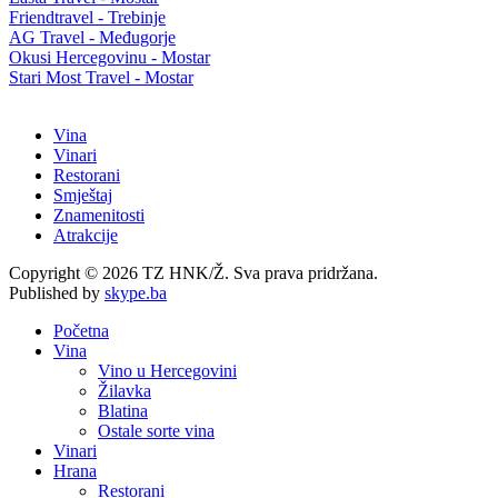
Friendtravel - Trebinje
AG Travel - Međugorje
Okusi Hercegovinu - Mostar
Stari Most Travel - Mostar
Vina
Vinari
Restorani
Smještaj
Znamenitosti
Atrakcije
Copyright © 2026 TZ HNK/Ž. Sva prava pridržana.
Published by
skype.ba
Početna
Vina
Vino u Hercegovini
Žilavka
Blatina
Ostale sorte vina
Vinari
Hrana
Restorani