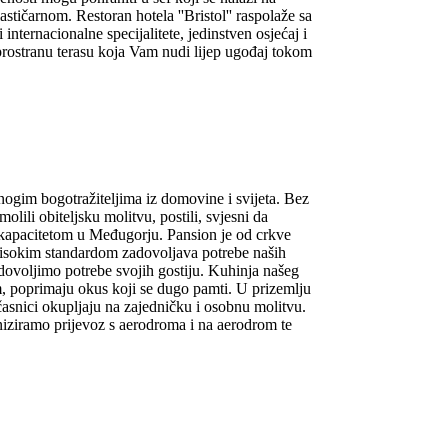
astičarnom. Restoran hotela ''Bristol'' raspolaže sa
ternacionalne specijalitete, jedinstven osjećaj i
a prostranu terasu koja Vam nudi lijep ugođaj tokom
nogim bogotražiteljima iz domovine i svijeta. Bez
lili obiteljsku molitvu, postili, svjesni da
m kapacitetom u Međugorju. Pansion je od crkve
isokim standardom zadovoljava potrebe naših
ovoljimo potrebe svojih gostiju. Kuhinja našeg
om, poprimaju okus koji se dugo pamti. U prizemlju
očasnici okupljaju na zajedničku i osobnu molitvu.
aniziramo prijevoz s aerodroma i na aerodrom te