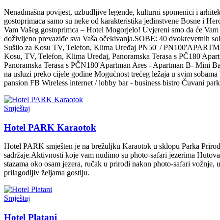
Nenadmašna povijest, uzbudljive legende, kulturni spomenici i arhitekt
gostoprimaca samo su neke od karakteristika jedinstvene Bosne i He
Vam Vašeg gostoprimca – Hotel Mogorjelo! Uvjereni smo da će Vam naša
doživljeno prevaziđe sva Vaša očekivanja.SOBE: 40 dvokrevetnih sob
Sušilo za Kosu TV, Telefon, Klima Uređaj PN50' / PN100'APARTMANI
Kosu, TV, Telefon, Klima Uređaj, Panoramska Terasa s PČ180'Apartm
Panoramska Terasa s PČN180'Apartman Ares - Apartman B- Mini Bar,
na usluzi preko cijele godine Mogućnost trećeg ležaja u svim sobama 
pansion FB Wireless internet / lobby bar - business bistro Čuvani par
Smještaj
Hotel PARK Karaotok
Hotel PARK smješten je na brežuljku Karaotok u sklopu Parka Prirod
sadržaje.Aktivnosti koje vam nudimo su photo-safari jezerima Hutova bl
stazama oko osam jezera, ručak u prirodi nakon photo-safari vožnje, u 
prilagodljiv željama gostiju.
Smještaj
Hotel Platani