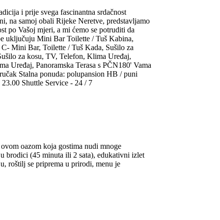
dicija i prije svega fascinantna srdačnost
i, na samoj obali Rijeke Neretve, predstavljamo
t po Vašoj mjeri, a mi ćemo se potruditi da
 uključuju Mini Bar Toilette / Tuš Kabina,
Mini Bar, Toilette / Tuš Kada, Sušilo za
šilo za kosu, TV, Telefon, Klima Uređaj,
Klima Uređaj, Panoramska Terasa s PČN180' Vama
doručak Stalna ponuda: polupansion HB / puni
 23.00 Shuttle Service - 24 / 7
aju ovom oazom koja gostima nudi mnoge
brodici (45 minuta ili 2 sata), edukativni izlet
, roštilj se priprema u prirodi, menu je