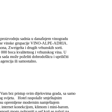
la proizvodnju sadnia u današnjem vinogradu
arodne vinske grupacije VINO-ALPE-ADRIA.
na, Zweigelta i drugih vrhunskih sorti.
 000 boca kvalitetnog i vrhunskog vina. U
 sada može poželiti dobrodošlicu i upriličiti
 agencija ili samostalno.
 Vam brz pristup svim dijelovima grada, sa samo
log svijeta. Hotel raspolaže smještajnim
e su opremljene modernim namještajem
, internet konekcijom, klimom i mini-barom.
nosti mogu pohraniti u sef koji se nalazi na