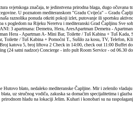
ura svjetskoga značaja, te jedinstvena prirodna blaga, dugo očuvana tra
rcegovine. U poznatom mediteranskom "Gradu Cvijeća" – Gradu Čapljin
 raznolika ponuda otkriti pokoji izlet, putovanje ili sportsku aktivnos
a s pogledom na Rijeku Neretvu i mediteranski Grad Čapljinu Sve sobe
: 3 apartmana: Demetra, Hera, AresApartman Demetra - Apartman C- 
an Hera - Apartman A- Mini Bar, Toilette / Tuš Kabina + Tuš Kada, Su
 Toilette / Tuš Kabina + Pomoćni T., Sušilo za kosu, TV, Telefon, 
Broj katova 5, broj liftova 2 Check in 14:00, check out 11:00 Buffet 
king (24 satni nadzor) Concierge - info pult Room Service - od 06.30 do
e Hutovo blato, nedaleko mediteranske Čapljine. Mir i zelenilo vlad
ata, uz stručnog vodiča, zakuska sa domaćim specijalitetima i glazba u 
prirodnom hladu na lokaciji Jelim. Kuhari i konobari su na raspolaganju