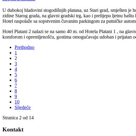
U dubokoj hladovini stogodišnjih platana, uz Stari grad, smješten je h
zidine Starog grada, na glavni gradski trg, kao i prelijepu ljetnu baštu
Hotel raspolaže sa sopstvenim čuvanim parkingom za putničke automobi
Hotel Platani 2 nalazi se na samo 40 m. od Hotela Platani 1 , na gla
komforom i opremljenošću, gostima omogućavaju udoban i prijatan od
Prethodno
1
2
3
4
5
6
7
8
9
10
Sljedeće
Stranica 2 od 14
Kontakt