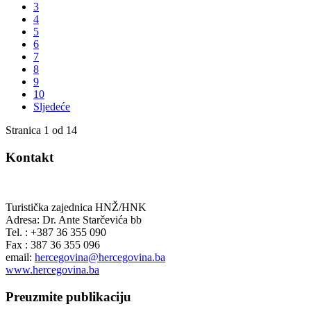
3
4
5
6
7
8
9
10
Sljedeće
Stranica 1 od 14
Kontakt
Turistička zajednica HNŽ/HNK
Adresa: Dr. Ante Starčevića bb
Tel. : +387 36 355 090
Fax : 387 36 355 096
email:
hercegovina@hercegovina.ba
www.hercegovina.ba
Preuzmite publikaciju