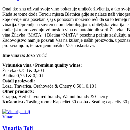
Onaj tko zna uživati svoje vino pokazuje umijeće življenja, a tko svoje 
Kada se tome doda Terroir mjesta Blatnica gdje se nalaze naši vinogr
koje ovdje ima poseban sjaj s ponosom možemo reći da su to temelji 
vinarija. Opremljena suvremenom tehnologijom, obiteljska vinarija je 
tradicijsku proizvodnju vrhunskih vina od autohtonih sorti Žilavka i 
vina Žilavka “MATA” i Blatina “MATA” posebnu pažnju zaslužuju naše
Zadovoljstvo nam je pozvati Vas na kušanje naših proizvoda, upoznav
proizvodnjom, te razmjenu naših i Vaših iskustava.
Ime vinara:
Jozo Vučić
Vrhunska vina / Premium quality wines:
Žilavka 0,75 l & 0,20 l
Blatina 0,75 l & 0,20 l
Ostali proizvodi:
Loza, Travarica, Orahovača & Cherry 0,50 l, 0,10 l
Other products:
Grappa, Herb-flavoured brandy, Walnut brandy & Cherry
Kušaonica
/ Tasting room: Kapacitet 30 osoba / Seating capacity 30 
Vinari
Vinarija Tolj