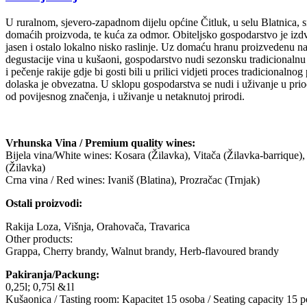
U ruralnom, sjevero-zapadnom dijelu općine Čitluk, u selu Blatnica, s
domaćih proizvoda, te kuća za odmor. Obiteljsko gospodarstvo je izdv
jasen i ostalo lokalno nisko raslinje. Uz domaću hranu proizvedenu na
degustacije vina u kušaoni, gospodarstvo nudi sezonsku tradicionalnu 
i pečenje rakije gdje bi gosti bili u prilici vidjeti proces tradicional
dolaska je obvezatna. U sklopu gospodarstva se nudi i uživanje u priod
od povijesnog značenja, i uživanje u netaknutoj prirodi.
Vrhunska Vina / Premium quality wines:
Bijela vina/White wines: Kosara (Žilavka), Vitača (Žilavka-barrique)
(Žilavka)
Crna vina / Red wines: Ivaniš (Blatina), Prozračac (Trnjak)
Ostali proizvodi:
Rakija Loza, Višnja, Orahovača, Travarica
Other products:
Grappa, Cherry brandy, Walnut brandy, Herb-flavoured brandy
Pakiranja/Packung:
0,25l; 0,75l &1l
Kušaonica / Tasting room: Kapacitet 15 osoba / Seating capacity 15 p