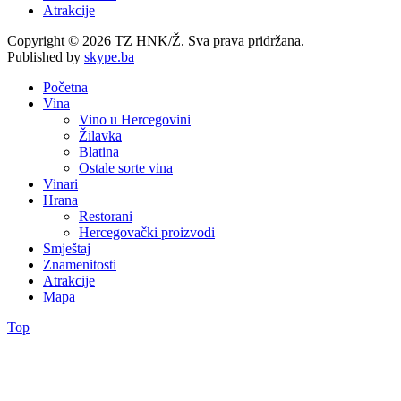
Atrakcije
Copyright © 2026 TZ HNK/Ž. Sva prava pridržana.
Published by
skype.ba
Početna
Vina
Vino u Hercegovini
Žilavka
Blatina
Ostale sorte vina
Vinari
Hrana
Restorani
Hercegovački proizvodi
Smještaj
Znamenitosti
Atrakcije
Mapa
Top