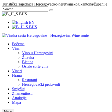
Turistička zajednica Hercegovačko-neretvanskog kantona/županije
BHS
EN
BHS
Početna
Vina
Vino u Hercegovini
Žilavka
Blatina
Ostale sorte vina
Vinari
Hrana
Restorani
Hercegovački proizvodi
Smještaj
Znamenitosti
Atrakcije
Mapa
Menu