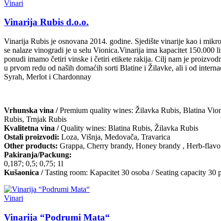
Vinari
Vinarija Rubis d.o.o.
Vinarija Rubis je osnovana 2014. godine. Sjedište vinarije kao i mikr
se nalaze vinogradi je u selu Vionica.Vinarija ima kapacitet 150.000 li
ponudi imamo četiri vinske i četiri etikete rakija. Cilj nam je proizvo
u prvom redu od naših domaćih sorti Blatine i Žilavke, ali i od interna
Syrah, Merlot i Chardonnay
Vrhunska vina /
Premium quality wines: Žilavka Rubis, Blatina Vion
Rubis, Trnjak Rubis
Kvalitetna vina /
Quality wines: Blatina Rubis, Žilavka Rubis
Ostali proizvodi:
Loza, Višnja, Medovača, Travarica
Other products:
Grappa, Cherry brandy, Honey brandy , Herb-flavo
Pakiranja/Packung:
0,187; 0,5; 0,75; 1l
Kušaonica /
Tasting room: Kapacitet 30 osoba / Seating capacity 30 
Vinari
Vinarija “Podrumi Mata“