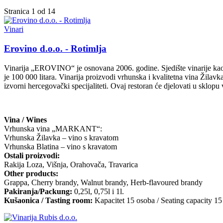
Stranica 1 od 14
Vinari
Erovino d.o.o. - Rotimlja
Vinarija „EROVINO“ je osnovana 2006. godine. Sjedište vinarije kao i 
je 100 000 litara. Vinarija proizvodi vrhunska i kvalitetna vina Žila
izvorni hercegovački specijaliteti. Ovaj restoran će djelovati u sklop
Vina / Wines
Vrhunska vina „MARKANT“:
Vrhunska Žilavka – vino s kravatom
Vrhunska Blatina – vino s kravatom
Ostali proizvodi:
Rakija Loza, Višnja, Orahovača, Travarica
Other products:
Grappa, Cherry brandy, Walnut brandy, Herb-flavoured brandy
Pakiranja/Packung:
0,25l, 0,75l i 1l.
Kušaonica / Tasting room:
Kapacitet 15 osoba / Seating capacity 15