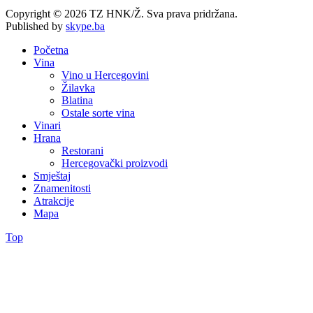
Copyright © 2026 TZ HNK/Ž. Sva prava pridržana.
Published by
skype.ba
Početna
Vina
Vino u Hercegovini
Žilavka
Blatina
Ostale sorte vina
Vinari
Hrana
Restorani
Hercegovački proizvodi
Smještaj
Znamenitosti
Atrakcije
Mapa
Top