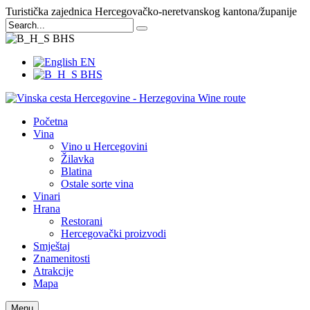
Turistička zajednica Hercegovačko-neretvanskog kantona/županije
BHS
EN
BHS
Početna
Vina
Vino u Hercegovini
Žilavka
Blatina
Ostale sorte vina
Vinari
Hrana
Restorani
Hercegovački proizvodi
Smještaj
Znamenitosti
Atrakcije
Mapa
Menu