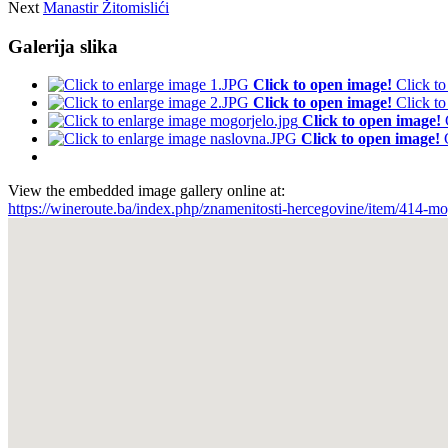
Next
Manastir Žitomislići
Galerija slika
Click to open image!
Click t
Click to open image!
Click t
Click to open image!
Click to open image!
View the embedded image gallery online at:
https://wineroute.ba/index.php/znamenitosti-hercegovine/item/414-m