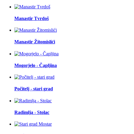
Manastir Tvrdoš
Manastir Žitomislići
Mogorjelo - Čapljina
Počitelj - stari grad
Radimlja - Stolac