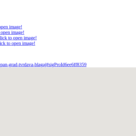
 open image!
o open image!
lick to open image!
ick to open image!
jepan-grad-tvrdava-blagaj#sigProId6ee6ff8359