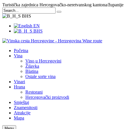
Turistička zajednica Hercegovačko-neretvanskog kantona/županije
BHS
EN
BHS
Početna
Vina
Vino u Hercegovini
Žilavka
Blatina
Ostale sorte vina
Vinari
Hrana
Restorani
Hercegovački proizvodi
Smještaj
Znamenitosti
Atrakcije
Mapa
Menu