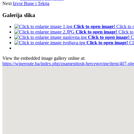
Next
Izvor Bune i Tekija
Galerija slika
Click to open image!
Click to
Click to open image!
Click t
Click to open image!
C
Click to open image!
Cl
View the embedded image gallery online at:
https://wineroute.ba/index.php/znamenitosti-hercegovine/item/407-st