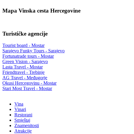
Mapa Vinska cesta Hercegovine
Turističke agencije
Tourist board - Mostar
Sarajevo Funky Tours - Sarajevo
Fortunatrade tours - Mostar
Green Vision - Sarajevo
Lasta Travel - Mostar
Friendtravel - Trebinje
AG Travel - Međugorje
Okusi Hercegovinu - Mostar
Stari Most Travel - Mostar
Vina
Vinari
Restorani
Smještaj
Znamenitosti
Atrakcije