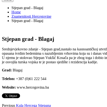
Stjepan grad - Blagaj
Home
Znamenitosti Hercegovine
Stjepan grad - Blagaj
Stjepan grad - Blagaj
Srednjevjekovno zdanje - Stjepan grad,nastalo na kasnoantičkoj utvrd
opasana tvrdim bedemima s nazubljenim vrhovima koja su i danas vidl
U njemu je stolovao Stjepan Vukšić Kosača pa je zbog toga i dobio im
je osvojila turska vojska te je postao sjedište i rezidencija kadije.
Grad:
Blagaj
Telefon:
+387 (0)61 222 544
Website:
www.hercegovina.ba
Previous
Kula Hercega Stjepana