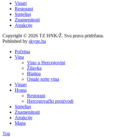
Vinari
Restorani
Smještaj
Znamenitosti
Atrakcije
Copyright © 2026 TZ HNK/Ž. Sva prava pridržana.
Published by
skype.ba
Početna
Vina
Vino u Hercegovini
Žilavka
Blatina
Ostale sorte vina
Vinari
Hrana
Restorani
Hercegovački proizvodi
Smještaj
Znamenitosti
Atrakcije
Mapa
Top