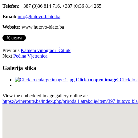
Telefon:
+387 (0)36 814 716, +387 (0)36 814 265
Email:
info@hutovo-blato.ba
Website:
www.hutovo-blato.ba
Previous
Kameni vinogradi -Čitluk
Next
Pećina Vjetrenica
Galerija slika
Click to open image!
Click to
View the embedded image gallery online at:
https://wineroute.ba/index.php/priroda-i-atrakcije/item/397-hutovo-b