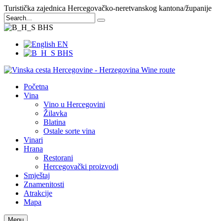
Turistička zajednica Hercegovačko-neretvanskog kantona/županije
BHS
EN
BHS
Početna
Vina
Vino u Hercegovini
Žilavka
Blatina
Ostale sorte vina
Vinari
Hrana
Restorani
Hercegovački proizvodi
Smještaj
Znamenitosti
Atrakcije
Mapa
Menu