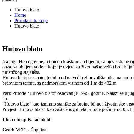
Hutovo blato
Home
Priroda i atrakcije
Hutovo blato
Hutovo blato
Na jugu Hercegovine, u tipično kraškom ambijentu, sa lijeve strane r
oaza, sa obiljem vode u kojoj je uvjete za život našao veliki broj biljn
turističkog stajališta.
Hutovo blato se smatra jednim od najvećih zimovališta ptica na podru
brdovitom terenu, sa nadmorskom visinom od 1 m do 432 m.
Park Prirode "Hutovo blato" osnovan je 1995. godine. Nalazi se u jugo
ha.
"Hutovo blato" kao iznimno stanište za brojne biljne i životinjske vrst
Povjest "Hutova blata" kao zaštićenog dijela prirode počinje od 03. li
Ulica i broj:
Karaotok bb
Grad:
Višići - Čapljina