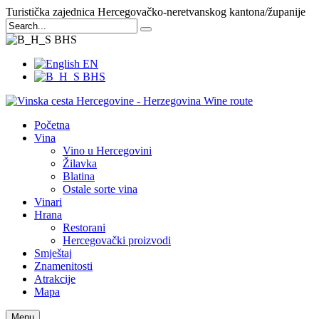
Turistička zajednica Hercegovačko-neretvanskog kantona/županije
BHS
EN
BHS
Početna
Vina
Vino u Hercegovini
Žilavka
Blatina
Ostale sorte vina
Vinari
Hrana
Restorani
Hercegovački proizvodi
Smještaj
Znamenitosti
Atrakcije
Mapa
Menu