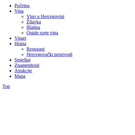
Početna
Vina
Vino u Hercegovini
Žilavka
Blatina
Ostale sorte vina
Vinari
Hrana
Restorani
Hercegovački proizvodi
Smještaj
Znamenitosti
Atrakcije
Mapa
Top